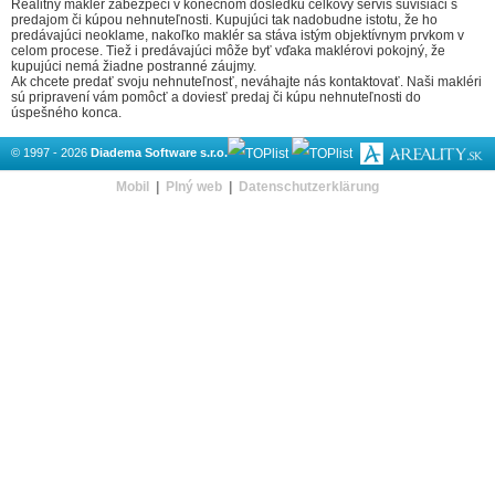
Realitný maklér zabezpečí v konečnom dôsledku celkový servis súvisiaci s
predajom či kúpou nehnuteľnosti. Kupujúci tak nadobudne istotu, že ho
predávajúci neoklame, nakoľko maklér sa stáva istým objektívnym prvkom v
celom procese. Tiež i predávajúci môže byť vďaka maklérovi pokojný, že
kupujúci nemá žiadne postranné záujmy.
Ak chcete predať svoju nehnuteľnosť, neváhajte nás kontaktovať. Naši makléri
sú pripravení vám pomôcť a doviesť predaj či kúpu nehnuteľnosti do
úspešného konca.
© 1997 - 2026
Diadema Software s.r.o.
Mobil
|
Plný web
|
Datenschutzerklärung