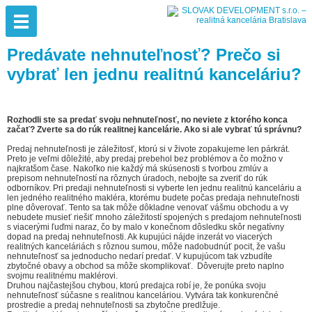
Predávate nehnuteľnosť? Prečo si
vybrať len jednu realitnú kanceláriu?
Rozhodli ste sa predať svoju nehnuteľnosť, no neviete z ktorého konca
začať? Zverte sa do rúk realitnej kancelárie. Ako si ale vybrať tú správnu?
Predaj nehnuteľnosti je záležitosť, ktorú si v živote zopakujeme len párkrát.
Preto je veľmi dôležité, aby predaj prebehol bez problémov a čo možno v
najkratšom čase. Nakoľko nie každý má skúsenosti s tvorbou zmlúv a
prepisom nehnuteľností na rôznych úradoch, nebojte sa zveriť do rúk
odborníkov. Pri predaji nehnuteľnosti si vyberte len jednu realitnú kanceláriu a
len jedného realitného makléra, ktorému budete počas predaja nehnuteľnosti
plne dôverovať. Tento sa tak môže dôkladne venovať vášmu obchodu a vy
nebudete musieť riešiť mnoho záležitostí spojených s predajom nehnuteľnosti
s viacerými ľuďmi naraz, čo by malo v konečnom dôsledku skôr negatívny
dopad na predaj nehnuteľnosti. Ak kupujúci nájde inzerát vo viacerých
realitných kanceláriách s rôznou sumou, môže nadobudnúť pocit, že vašu
nehnuteľnosť sa jednoducho nedarí predať. V kupujúcom tak vzbudíte
zbytočné obavy a obchod sa môže skomplikovať. Dôverujte preto naplno
svojmu realitnému maklérovi.
Druhou najčastejšou chybou, ktorú predajca robí je, že ponúka svoju
nehnuteľnosť súčasne s realitnou kanceláriou. Vytvára tak konkurenčné
prostredie a predaj nehnuteľnosti sa zbytočne predlžuje.